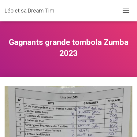
Léo et sa Dream Tim
D
É
P
L
I
Gagnants grande tombola Zumba
E
R
2023
L
A
N
A
V
I
G
A
T
I
O
N